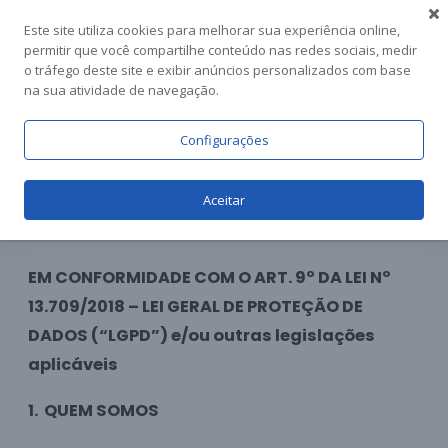
Pular
Este site utiliza cookies para melhorar sua experiência online,
para
permitir que você compartilhe conteúdo nas redes sociais, medir
o tráfego deste site e exibir anúncios personalizados com base
o
na sua atividade de navegação.
conteúdo
Configurações
POLÍTICA DE
Aceitar
PRIVACIDADE
EM CONFORMIDADE COM O ART. 9º DA LEI Nº
13.709/2018 – LEI GERAL DE PROTEÇÃO DE
DADOS (“LGPD”) e/ou outras legislações
aplicáveis
1.
QUEM SOMOS