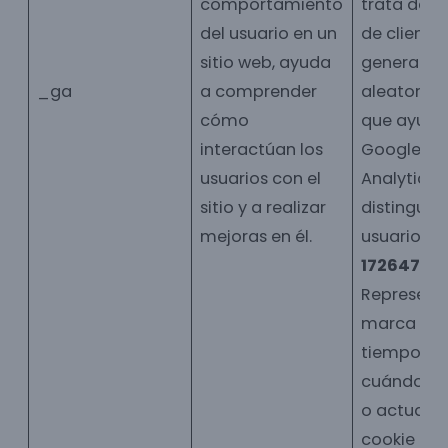
comportamiento
trata de un
del usuario en un
de cliente
sitio web, ayuda
generado
_ga
a comprender
aleatoria
cómo
que ayuda
interactúan los
Google
usuarios con el
Analytics 
sitio y a realizar
distinguir 
mejoras en él.
usuario de
17264776
Representa
marca de
tiempo de
cuándo se
o actualizó
cookie por