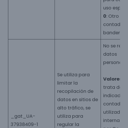
uso especí
0
: Otro
contador 
bandera.
No se rec
datos
personales
Se utiliza para
Valores:
1
limitar la
trata de u
recopilación de
indicador 
datos en sitios de
contador
alto tráfico, se
utilizado
_gat_UA-
utiliza para
intername
37938409-1
regular la