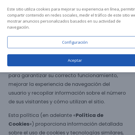
Saltar
Este sitio utiliza cookies para mejorar su experiencia en línea, permitir
al
compartir contenido en redes sociales, medir el tráfico de este sitio w
mostrar anuncios personalizados basados en su actividad de
contenido
navegación.
Configuración
Política de cookies
Aceptar
Este sitio utiliza cookies y tecnologías similares
para garantizar su correcto funcionamiento,
mejorar la experiencia de navegación del
usuario y recopilar información sobre el número
de sus visitantes y cómo utilizan el sitio.
Esta política (en adelante «
Política de
Cookies
«) proporciona información detallada
sobre el uso de cookies y tecnologías similares,