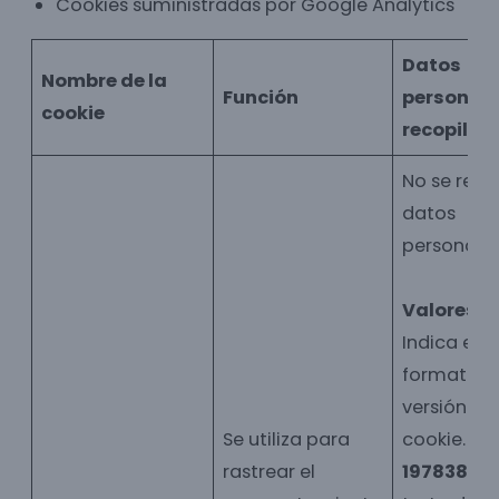
Cookies suministradas por Google Analytics
Datos
Nombre de la
Función
personal
cookie
recopila
No se rec
datos
personales
Valores:
G
Indica el
formato y 
versión de 
Se utiliza para
cookie.
rastrear el
197838317