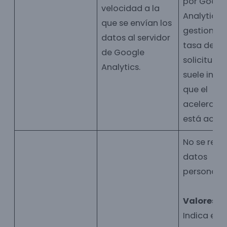
por Googl
velocidad a la
Analytics 
que se envían los
gestionar 
datos al servidor
tasa de
de Google
solicitudes
Analytics.
suele indic
que el
acelerado
está activ
No se rec
datos
personales
Valores:
G
Indica el