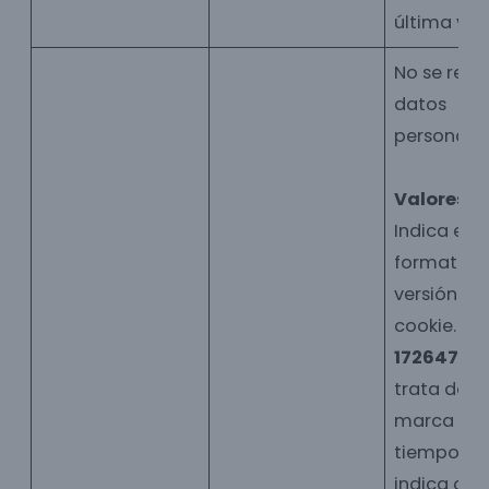
última vez
No se rec
datos
personales
Valores:
G
Indica el
formato y 
versión de 
cookie.
17264776
trata de u
marca de
tiempo qu
indica cu