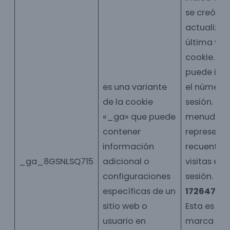
se creó o 
actualizó 
última vez
cookie.
1
: 
puede indi
es una variante
el número
de la cookie
sesión.
0
: 
«_ga» que puede
menudo
contener
represent
información
recuento 
_ga_8GSNLSQ715
adicional o
visitas en l
configuraciones
sesión.
específicas de un
17264776
sitio web o
Esta es ot
usuario en
marca de