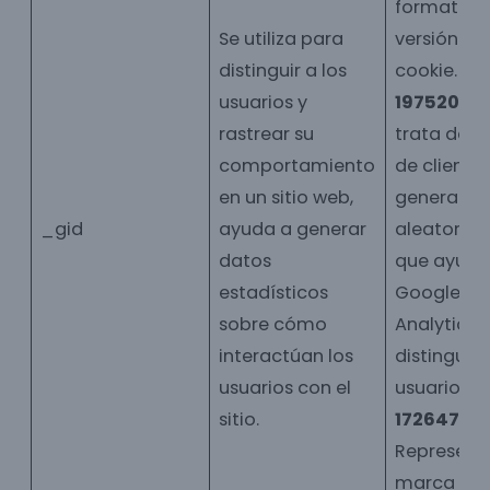
formato y 
Se utiliza para
versión de 
distinguir a los
cookie.
usuarios y
19752033
rastrear su
trata de un
comportamiento
de cliente
en un sitio web,
generado
_gid
ayuda a generar
aleatoria
datos
que ayuda
estadísticos
Google
sobre cómo
Analytics 
interactúan los
distinguir 
usuarios con el
usuario de
sitio.
17264776
Representa
marca de